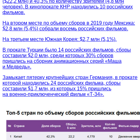
($22,2 млн) и 40,3% по количеству зрителей (4,8 млн
человек). В кинопрокате КНР находились 10 российских
фильмов.
На втором месте по объему сборов в 2019 году Мексика:
$2,8 млн (5,4%) собрали восемь российских фильмов.
На третьем месте Южная Корея: $2,7 млн (5,1%).
В прокате Турции было 14 российских фильмов, сборы
составили $2,0 млн, среди которых 30% сборов
пришлись на сборник анимационных серий «Маша
и Медведь».
Замыкает пятерку крупнейших стран Германия, в прокате
которой находились 24 российских фильма, сборы
составили $1,7 млн, из которых 15% пришлись
на военно-приключенческий фильм «Т-34».