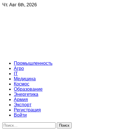
Чт. Авг 6th, 2026
Russia-made
Инновации, открытия, высокие технологии, новые
производства — всё, что сделано в нашей стране!
Primary
Промышленность
Menu
Агро
IT
Медицина
Космос
Образование
Энергетика
Армия
Экспорт
Регистрация
Войти
Найти: