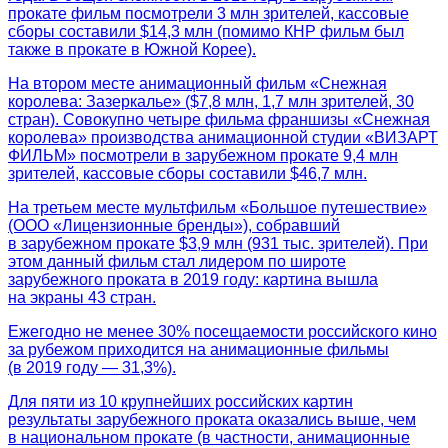
прокате фильм посмотрели 3 млн зрителей, кассовые
сборы составили $14,3 млн (помимо КНР фильм был
также в прокате в Южной Корее).
На втором месте анимационный фильм «Снежная
королева: Зазеркалье» ($7,8 млн, 1,7 млн зрителей, 30
стран). Совокупно четыре фильма франшизы «Снежная
королева» производства анимационной студии «ВИЗАРТ
ФИЛЬМ» посмотрели в зарубежном прокате 9,4 млн
зрителей, кассовые сборы составили $46,7 млн.
На третьем месте мультфильм «Большое путешествие»
(ООО «Лицензионные бренды»), собравший
в зарубежном прокате $3,9 млн (931 тыс. зрителей). При
этом данный фильм стал лидером по широте
зарубежного проката в 2019 году: картина вышла
на экраны 43 стран.
Ежегодно не менее 30% посещаемости российского кино
за рубежом приходится на анимационные фильмы
(в 2019 году — 31,3%).
Для пяти из 10 крупнейших российских картин
результаты зарубежного проката оказались выше, чем
в национальном прокате (в частности, анимационные