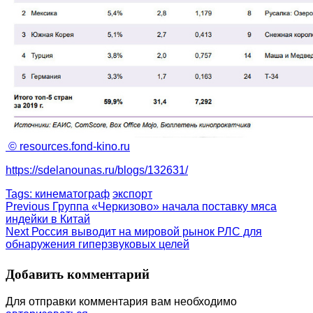
© resources.fond-kino.ru
https://sdelanounas.ru/blogs/132631/
Tags:
кинематограф
экспорт
Continue
Previous
Группа «Черкизово» начала поставку мяса
индейки в Китай
Reading
Next
Россия выводит на мировой рынок РЛС для
обнаружения гиперзвуковых целей
Добавить комментарий
Для отправки комментария вам необходимо