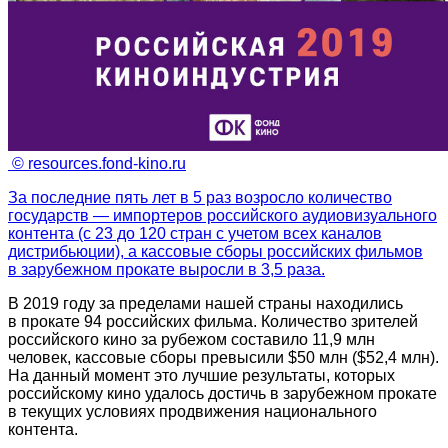
© resources.fond-kino.ru
За последние пять лет в 5 раз возросло количество
государств — импортеров российского аудиовизуального
контента (с 23 до 120 стран с учетом всех каналов
дистрибьюции), а кассовые сборы российских фильмов
в зарубежном прокате выросли в 3,5 раза.
В 2019 году за пределами нашей страны находились
в прокате 94 российских фильма. Количество зрителей
российского кино за рубежом составило 11,9 млн
человек, кассовые сборы превысили $50 млн ($52,4 млн).
На данный момент это лучшие результаты, которых
российскому кино удалось достичь в зарубежном прокате
в текущих условиях продвижения национального
контента.